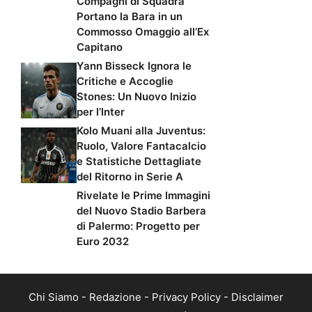
Compagni di Squadra
Portano la Bara in un
Commosso Omaggio all’Ex
Capitano
Yann Bisseck Ignora le
Critiche e Accoglie
Stones: Un Nuovo Inizio
per l’Inter
Kolo Muani alla Juventus:
Ruolo, Valore Fantacalcio
e Statistiche Dettagliate
del Ritorno in Serie A
Rivelate le Prime Immagini
del Nuovo Stadio Barbera
di Palermo: Progetto per
Euro 2032
Chi Siamo
-
Redazione
-
Privacy Policy
-
Disclaimer