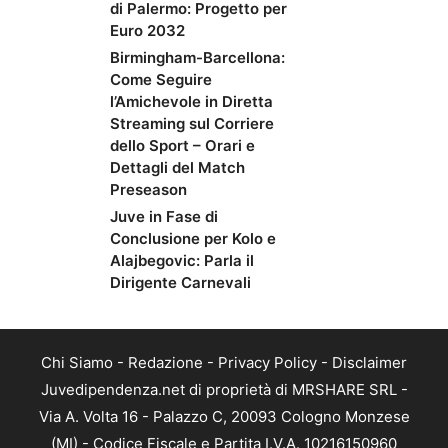
di Palermo: Progetto per
Euro 2032
Birmingham-Barcellona:
Come Seguire
l’Amichevole in Diretta
Streaming sul Corriere
dello Sport – Orari e
Dettagli del Match
Preseason
Juve in Fase di
Conclusione per Kolo e
Alajbegovic: Parla il
Dirigente Carnevali
Chi Siamo
-
Redazione
-
Privacy Policy
-
Disclaimer
Juvedipendenza.net di proprietà di MRSHARE SRL -
Via A. Volta 16 - Palazzo C, 20093 Cologno Monzese
(MI) - Codice Fiscale e Partita I.V.A. 10216150960