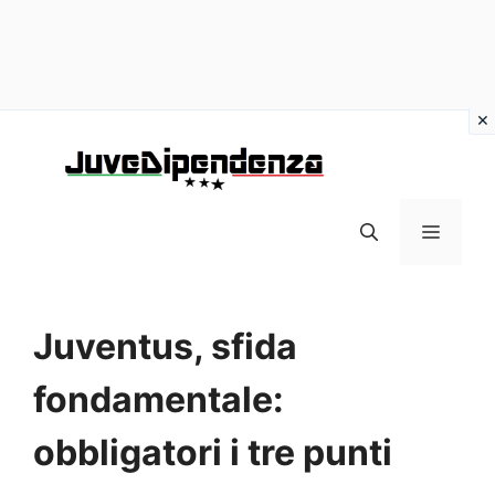
Vai
al
contenuto
MENU
Juventus, sfida
fondamentale:
obbligatori i tre punti