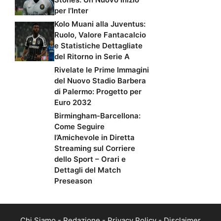
per l’Inter
Kolo Muani alla Juventus:
Ruolo, Valore Fantacalcio
e Statistiche Dettagliate
del Ritorno in Serie A
Rivelate le Prime Immagini
del Nuovo Stadio Barbera
di Palermo: Progetto per
Euro 2032
Birmingham-Barcellona:
Come Seguire
l’Amichevole in Diretta
Streaming sul Corriere
dello Sport – Orari e
Dettagli del Match
Preseason
Chi Siamo
-
Redazione
-
Privacy Policy
-
Disclaimer