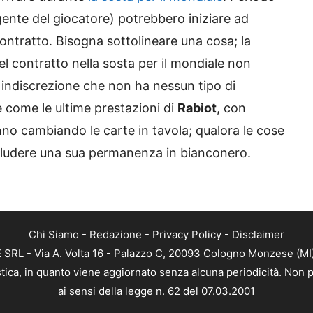
agente del giocatore) potrebbero iniziare ad
 contratto. Bisogna sottolineare una cosa; la
el contratto nella sosta per il mondiale non
ce indiscrezione che non ha nessun tipo di
come le ultime prestazioni di
Rabiot
, con
nno cambiando le carte in tavola; qualora le cose
cludere una sua permanenza in bianconero.
Chi Siamo
-
Redazione
-
Privacy Policy
-
Disclaimer
RL - Via A. Volta 16 - Palazzo C, 20093 Cologno Monzese (MI) 
tica, in quanto viene aggiornato senza alcuna periodicità. Non p
ai sensi della legge n. 62 del 07.03.2001