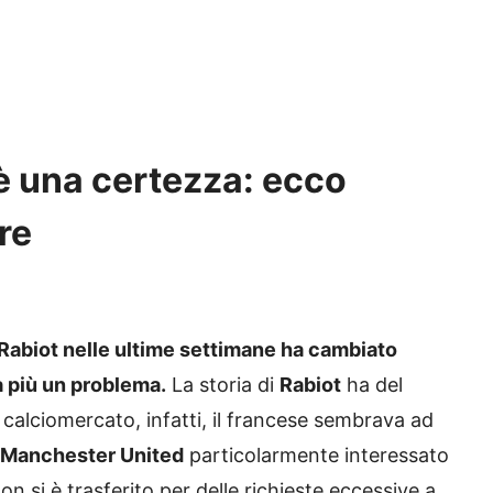
 è una certezza: ecco
re
abiot nelle ultime settimane ha cambiato
a più un problema.
La storia di
Rabiot
ha del
i calciomercato, infatti, il francese sembrava ad
Manchester United
particolarmente interessato
non si è trasferito per delle richieste eccessive a