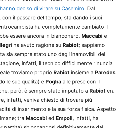
hanno deciso di virare su Casemiro
. Dal
con il passare del tempo, sta dando i suoi
 il centrocampista ha completamente cambiato il
rebbe essere ancora in bianconero.
Maccabi
e
llegri
ha avuto ragione su
Rabiot
; sappiamo
ta sia sempre stato uno degli inamovibili del
tagione, infatti, il tecnico difficilmente rinuncia
deale troviamo proprio
Rabiot
insieme a
Paredes
o le sue qualità) e
Pogba
alle prese con il
 che, però, è sempre stato imputato a
Rabiot
era
e, infatti, veniva chiesto di trovare più
acità di inserimento e la sua forza fisica. Aspetto
timane; tra
Maccabi
ed
Empoli
, infatti, ha
r partita) sbloccandosi definitivamente dal