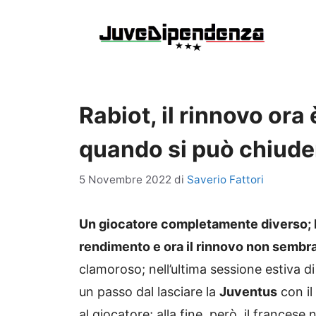
Vai
al
contenuto
Rabiot, il rinnovo ora
quando si può chiude
5 Novembre 2022
di
Saverio Fattori
Un giocatore completamente diverso; R
rendimento e ora il rinnovo non sembr
clamoroso; nell’ultima sessione estiva d
un passo dal lasciare la
Juventus
con il
al giocatore; alla fine, però, il francese 