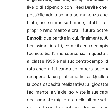
livello di stipendio con i
Red Devils
che
possibile addio ad una permanenza che, 
frutti; nelle ultime settimane, infatti,
proprio rendimento e ora il futuro pot
Empoli
; due partite in cui, finalmente,
A
benissimo, infatti, come il centrocampis
tecnico. Sia l’anno scorso sia in questa s
al classe 1995 e nel suo centrocampo i
(sta ancora faticando ad imporsi second
recupero da un problema fisico. Quello
la poca capacità realizzativa; al giocator
facilmente la via del gol viste le sue cap
decisamente migliorato nelle ultime set
realizzato quattro gol (una doppietta pe