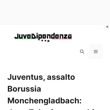
Vai
al
contenuto
MENU
Juventus, assalto
Borussia
Monchengladbach: