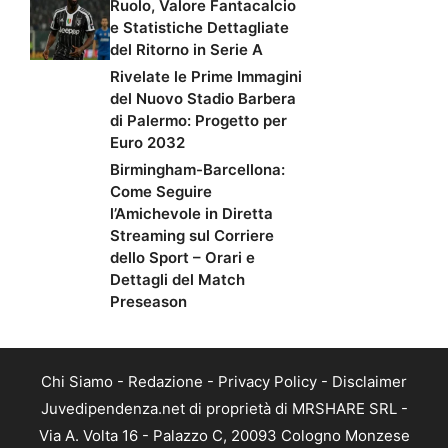
Ruolo, Valore Fantacalcio
e Statistiche Dettagliate
del Ritorno in Serie A
Rivelate le Prime Immagini
del Nuovo Stadio Barbera
di Palermo: Progetto per
Euro 2032
Birmingham-Barcellona:
Come Seguire
l’Amichevole in Diretta
Streaming sul Corriere
dello Sport – Orari e
Dettagli del Match
Preseason
Chi Siamo
-
Redazione
-
Privacy Policy
-
Disclaimer
Juvedipendenza.net di proprietà di MRSHARE SRL -
Via A. Volta 16 - Palazzo C, 20093 Cologno Monzese