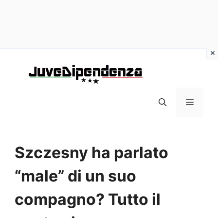
Vai
al
contenuto
MENU
Szczesny ha parlato
“male” di un suo
compagno? Tutto il