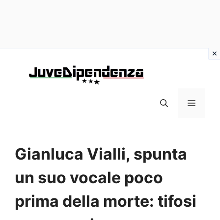
Vai
al
contenuto
MENU
Gianluca Vialli, spunta
un suo vocale poco
prima della morte: tifosi