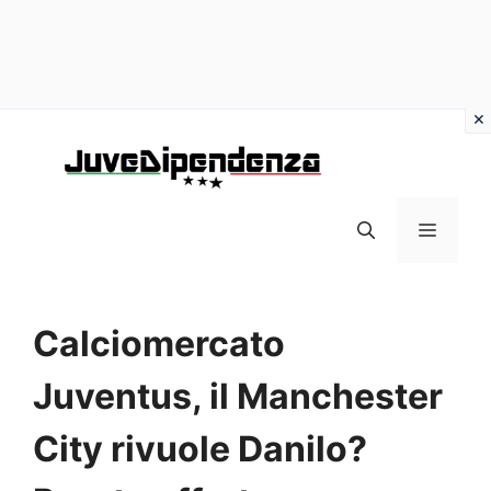
Vai
al
contenuto
MENU
Calciomercato
Juventus, il Manchester
City rivuole Danilo?