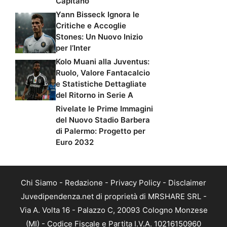
Capitano
Yann Bisseck Ignora le
Critiche e Accoglie
Stones: Un Nuovo Inizio
per l’Inter
Kolo Muani alla Juventus:
Ruolo, Valore Fantacalcio
e Statistiche Dettagliate
del Ritorno in Serie A
Rivelate le Prime Immagini
del Nuovo Stadio Barbera
di Palermo: Progetto per
Euro 2032
Chi Siamo
-
Redazione
-
Privacy Policy
-
Disclaimer
Juvedipendenza.net di proprietà di MRSHARE SRL -
Via A. Volta 16 - Palazzo C, 20093 Cologno Monzese
(MI) - Codice Fiscale e Partita I.V.A. 10216150960