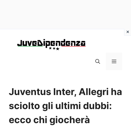
Vai
al
contenuto
MENU
Juventus Inter, Allegri ha
sciolto gli ultimi dubbi:
ecco chi giocherà