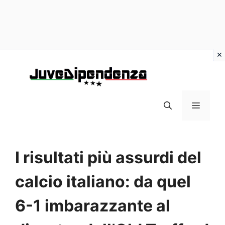
Vai
al
contenuto
MENU
I risultati più assurdi del
calcio italiano: da quel
6-1 imbarazzante al