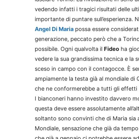
vedendo infatti i tragici risultati delle 
importante di puntare sull’esperienza.
Angel Di Maria
possa essere considerato
generazione, peccato però che a Torino
possibile. Ogni qualvolta il
Fideo
ha gioc
vedere la sua grandissima tecnica e la s
sceso in campo con il contagocce. È se
ampiamente la testa già al mondiale di 
che ne conformerebbe a tutti gli effetti
I bianconeri hanno investito davvero mol
questa deve essere assolutamente all’a
soltanto sono convinti che di Maria sia a
Mondiale, sensazione che già da tempo 
che già a gennaio ci potrebbe essere add