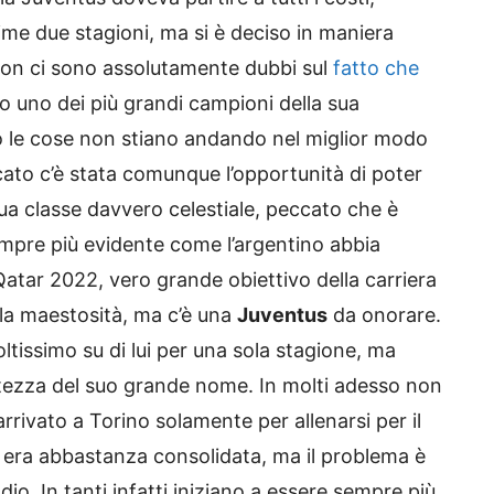
ultime due stagioni, ma si è deciso in maniera
 Non ci sono assolutamente dubbi sul
fatto che
 uno dei più grandi campioni della sua
 le cose non stiano andando nel miglior modo
ato c’è stata comunque l’opportunità di poter
ua classe davvero celestiale, peccato che è
mpre più evidente come l’argentino abbia
Qatar 2022, vero grande obiettivo della carriera
 la maestosità, ma c’è una
Juventus
da onorare.
tissimo su di lui per una sola stagione, ma
ltezza del suo grande nome. In molti adesso non
rrivato a Torino solamente per allenarsi per il
era abbastanza consolidata, ma il problema è
io. In tanti infatti iniziano a essere sempre più