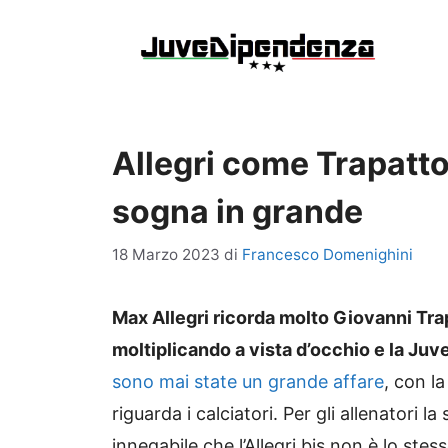
Vai
al
contenuto
Allegri come Trapatto
sogna in grande
18 Marzo 2023
di
Francesco Domenighini
Max Allegri ricorda molto Giovanni Trapa
moltiplicando a vista d’occhio e la Juv
sono mai state un grande affare
, con l
riguarda i calciatori. Per gli allenatori 
innegabile che l’Allegri bis non è lo ste