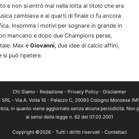
o e non si entrò mai nella lotta al titolo che era
sica cambiava e ai quarti di finale ci fu ancora
fica. Insomma i motivi per sognare in grande in
on mancano e dopo due Champions perse,
ntale. Max e
Giovanni,
due idee di calcio affini,
 si può ripetere.
Chi Siamo
-
Redazione
-
Privacy Policy
-
Disclaimer
RL - Via A. Volta 16 - Palazzo C, 20093 Cologno Monzese (MI) 
tica, in quanto viene aggiornato senza alcuna periodicità. Non p
ai sensi della legge n. 62 del 07.03.2001
Copyright ©2026 - Tutti i diritti riservati -
Contattaci