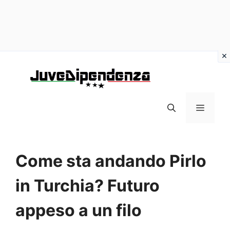
Vai
al
contenuto
MENU
Come sta andando Pirlo
in Turchia? Futuro
appeso a un filo