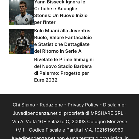
Yann Bisseck Ignora le
Critiche e Accoglie
Stones: Un Nuovo Inizio
per l’Inter
Kolo Muani alla Juventus:
Ruolo, Valore Fantacalcio
e Statistiche Dettagliate
del Ritorno in Serie A
Rivelate le Prime Immagini
del Nuovo Stadio Barbera
di Palermo: Progetto per
Euro 2032
Chi Siamo
-
Redazione
-
Privacy Policy
-
Disclaimer
Juvedipendenza.net di proprietà di MRSHARE SRL -
Via A. Volta 16 - Palazzo C, 20093 Cologno Monzese
(MI) - Codice Fiscale e Partita I.V.A. 10216150960
Juvedipendenza.net non è una testata giornalistica, in