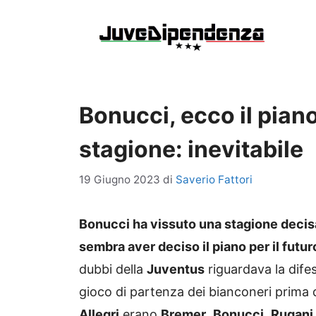
Vai
al
contenuto
Bonucci, ecco il pian
stagione: inevitabile
19 Giugno 2023
di
Saverio Fattori
Bonucci ha vissuto una stagione decisa
sembra aver deciso il piano per il futur
dubbi della
Juventus
riguardava la difesa
gioco di partenza dei bianconeri prima di
Allegri
erano
Bremer
,
Bonucci
,
Rugani