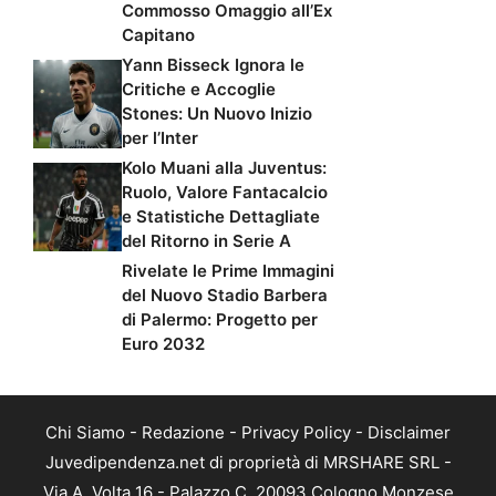
Commosso Omaggio all’Ex
Capitano
Yann Bisseck Ignora le
Critiche e Accoglie
Stones: Un Nuovo Inizio
per l’Inter
Kolo Muani alla Juventus:
Ruolo, Valore Fantacalcio
e Statistiche Dettagliate
del Ritorno in Serie A
Rivelate le Prime Immagini
del Nuovo Stadio Barbera
di Palermo: Progetto per
Euro 2032
Chi Siamo
-
Redazione
-
Privacy Policy
-
Disclaimer
Juvedipendenza.net di proprietà di MRSHARE SRL -
Via A. Volta 16 - Palazzo C, 20093 Cologno Monzese