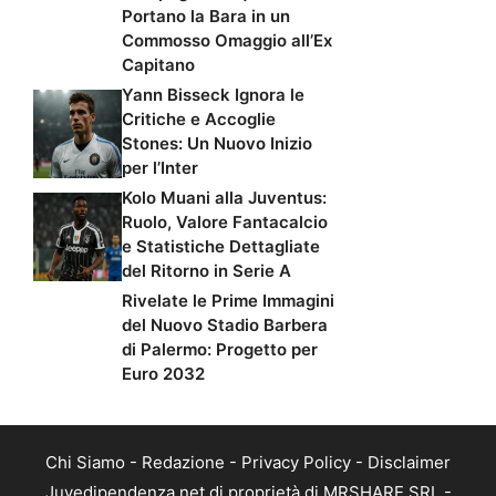
Portano la Bara in un
Commosso Omaggio all’Ex
Capitano
Yann Bisseck Ignora le
Critiche e Accoglie
Stones: Un Nuovo Inizio
per l’Inter
Kolo Muani alla Juventus:
Ruolo, Valore Fantacalcio
e Statistiche Dettagliate
del Ritorno in Serie A
Rivelate le Prime Immagini
del Nuovo Stadio Barbera
di Palermo: Progetto per
Euro 2032
Chi Siamo
-
Redazione
-
Privacy Policy
-
Disclaimer
Juvedipendenza.net di proprietà di MRSHARE SRL -