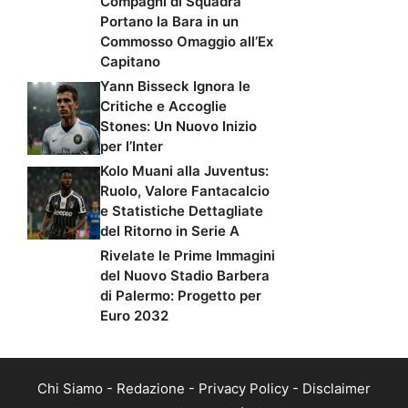
Compagni di Squadra
Portano la Bara in un
Commosso Omaggio all’Ex
Capitano
Yann Bisseck Ignora le
Critiche e Accoglie
Stones: Un Nuovo Inizio
per l’Inter
Kolo Muani alla Juventus:
Ruolo, Valore Fantacalcio
e Statistiche Dettagliate
del Ritorno in Serie A
Rivelate le Prime Immagini
del Nuovo Stadio Barbera
di Palermo: Progetto per
Euro 2032
Chi Siamo
-
Redazione
-
Privacy Policy
-
Disclaimer