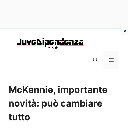
Vai
al
contenuto
MENU
McKennie, importante
novità: può cambiare
tutto