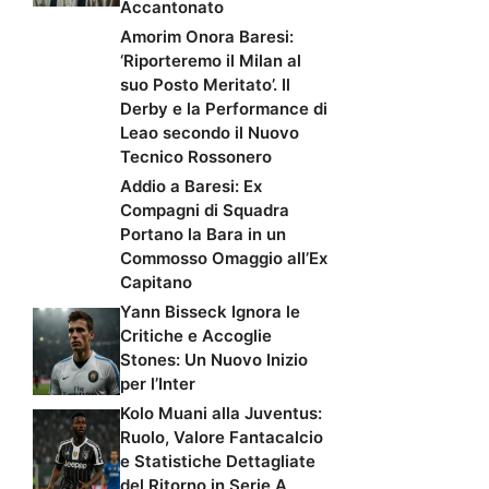
Accantonato
Amorim Onora Baresi:
‘Riporteremo il Milan al
suo Posto Meritato’. Il
Derby e la Performance di
Leao secondo il Nuovo
Tecnico Rossonero
Addio a Baresi: Ex
Compagni di Squadra
Portano la Bara in un
Commosso Omaggio all’Ex
Capitano
Yann Bisseck Ignora le
Critiche e Accoglie
Stones: Un Nuovo Inizio
per l’Inter
Kolo Muani alla Juventus:
Ruolo, Valore Fantacalcio
e Statistiche Dettagliate
del Ritorno in Serie A