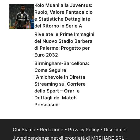
Kolo Muani alla Juventus:
Ruolo, Valore Fantacalcio
e Statistiche Dettagliate
del Ritorno in Serie A
Rivelate le Prime Immagini
del Nuovo Stadio Barbera
di Palermo: Progetto per
Euro 2032
Birmingham-Barcellona:
Come Seguire
l’Amichevole in Diretta
Streaming sul Corriere
dello Sport – Orari e
Dettagli del Match
Preseason
Chi Siamo
-
Redazione
-
Privacy Policy
-
Disclaimer
Juvedipendenza.net di proprietà di MRSHARE SRL -