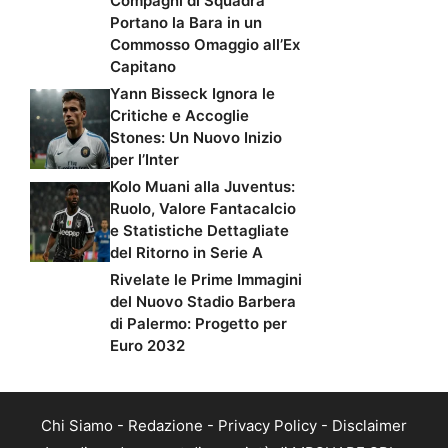
Compagni di Squadra
Portano la Bara in un
Commosso Omaggio all’Ex
Capitano
Yann Bisseck Ignora le
Critiche e Accoglie
Stones: Un Nuovo Inizio
per l’Inter
Kolo Muani alla Juventus:
Ruolo, Valore Fantacalcio
e Statistiche Dettagliate
del Ritorno in Serie A
Rivelate le Prime Immagini
del Nuovo Stadio Barbera
di Palermo: Progetto per
Euro 2032
Chi Siamo
-
Redazione
-
Privacy Policy
-
Disclaimer