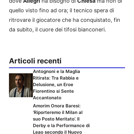
dove
Allegri
ha bisogno di
Chiesa
ma non di
quello visto fino ad ora; il tecnico spera di
ritrovare il giocatore che ha conquistato, fin
da subito, il cuore dei tifosi bianconeri.
Articoli recenti
Antognoni e la Maglia
Ritirata: Tra Rabbia e
Delusione, un Eroe
Fiorentino si Sente
Accantonato
Amorim Onora Baresi:
‘Riporteremo il Milan al
suo Posto Meritato’. Il
Derby e la Performance di
Leao secondo il Nuovo