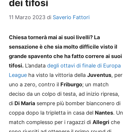
dei tifosi
11 Marzo 2023
di
Saverio Fattori
Chiesa tornerà mai ai suoi livelli? La
sensazione è che sia molto difficile visto il
grande spavento che ha fatto correre ai suoi
tifosi.
L’andata
degli ottavi di finale di Europa
League
ha visto la vittoria della
Juventus
, per
uno a zero, contro il
Friburgo
; un match
deciso da un colpo di testa, ad inizio ripresa,
di
Di Maria
sempre più bomber bianconero di
coppa dopo la tripletta in casa del
Nantes
. Un
match complesso per i ragazzi di
Allegri
che
sono riusciti ad ottenere il primo round di